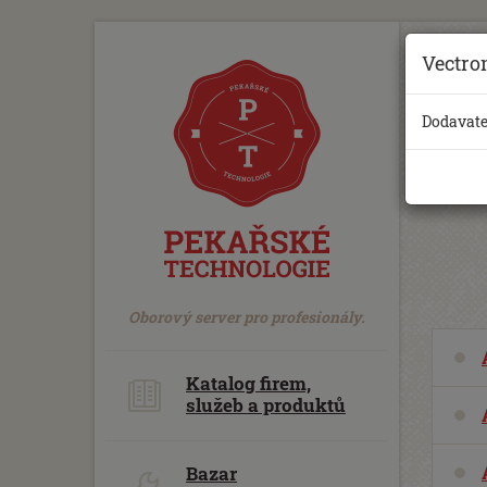
https://www.traditionrolex.com/18
Vectro
Dodavate
Oborový server pro profesionály.
Katalog firem,
služeb a produktů
Bazar