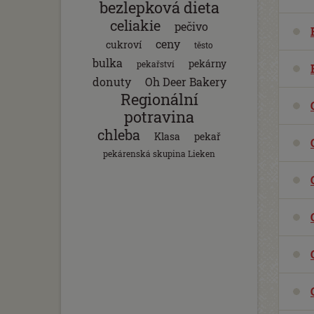
bezlepková dieta
celiakie
pečivo
ceny
cukroví
těsto
bulka
pekárny
pekařství
donuty
Oh Deer Bakery
Regionální
potravina
chleba
Klasa
pekař
pekárenská skupina Lieken