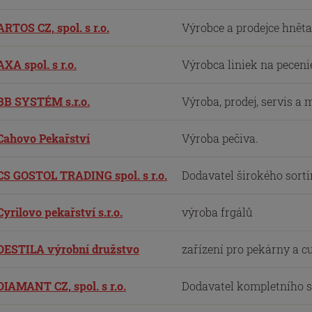
ARTOS CZ, spol. s r.o.
Výrobce a prodejce hněta
AXA spol. s r.o.
Výrobca liniek na pecenie
BB SYSTÉM s.r.o.
Výroba, prodej, servis a
Cahovo Pekařství
Výroba pečiva.
CS GOSTOL TRADING spol. s r.o.
Dodavatel širokého sorti
Cyrilovo pekařství s.r.o.
výroba frgálů
DESTILA výrobní družstvo
zařízení pro pekárny a c
DIAMANT CZ, spol. s r.o.
Dodavatel kompletního so