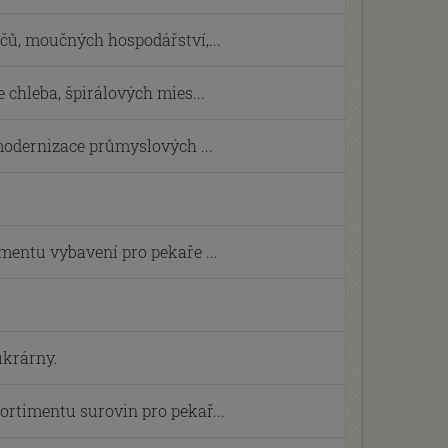
čů, moučných hospodářství,...
 chleba, špirálových mies...
 modernizace průmyslových ...
mentu vybavení pro pekaře ...
ukrárny.
rtimentu surovin pro pekař...