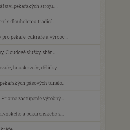
ství,pekařských strojů....
ní s dlouholetou tradicí ...
ro pekaře, cukráře a výrobc...
, Cloudové služby, sběr ...
vače, houskovače, děličky...
 pekařských pásových tunelo...
 Priame zastúpenie výrobný...
mlýnského a pekárenského z...
ukráře.