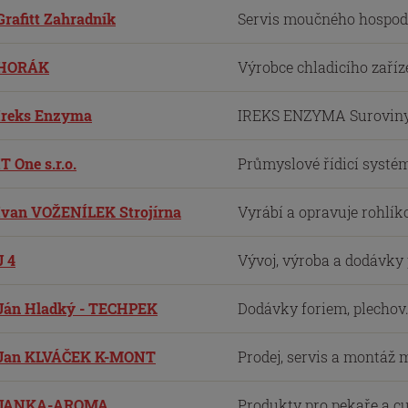
Grafitt Zahradník
Servis moučného hospodář
HORÁK
Výrobce chladicího zaříze
Ireks Enzyma
IREKS ENZYMA Suroviny p
IT One s.r.o.
Průmyslové řídicí systémy
Ivan VOŽENÍLEK Strojírna
Vyrábí a opravuje rohlíko
J 4
Vývoj, výroba a dodávky
Ján Hladký - TECHPEK
Dodávky foriem, plechov.
Jan KLVÁČEK K-MONT
Prodej, servis a montáž 
JANKA-AROMA
Produkty pro pekaře a c