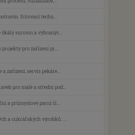
ní procesů, vizualizace,...
otravin. fritovací techn...
 škály surovin a vybranýc...
projekty pro zařízení pr...
a zařízení, servis pekáre...
veb pro malé a střední pod...
lní a průmyslové parní či...
ch a cukrářských výrobků. ...