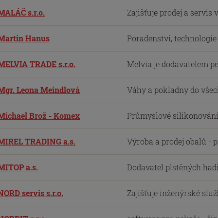
MALÁČ s.r.o.
Zajišťuje prodej a servis 
Martin Hanus
Poradenství, technologie a
MELVIA TRADE s.r.o.
Melvia je dodavatelem pe
Mgr. Leona Meindlová
Váhy a pokladny do všech
Michael Brož - Komex
Průmyslové silikonování 
MIREL TRADING a.s.
Výroba a prodej obalů - p
MITOP a.s.
Dodavatel plstěných hadi
NORD servis s.r.o.
Zajišťuje inženýrské služ