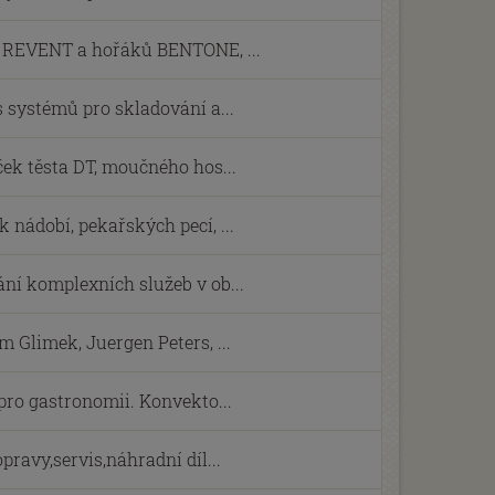
í REVENT a hořáků BENTONE, ...
s systémů pro skladování a...
ček těsta DT, moučného hos...
 nádobí, pekařských pecí, ...
ní komplexních služeb v ob...
 Glimek, Juergen Peters, ...
 pro gastronomii. Konvekto...
pravy,servis,náhradní díl...