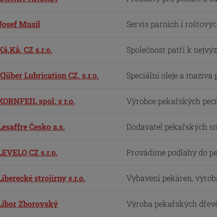
Josef Musil
Servis parních i roštovýc
Kå,Kå, CZ s.r.o.
Společnost patří k nejv
Klüber Lubrication CZ, s.r.o.
Speciální oleje a maziva
KORNFEIL spol. s r.o.
Výrobce pekařských pecí 
Lesaffre Česko a.s.
Dodavatel pekařských smě
LEVELO CZ s.r.o.
Provádíme podlahy do pe
Liberecké strojírny s.r.o.
Vybavení pekáren, výroba
Libor Zborovský
Výroba pekařských dřevěn