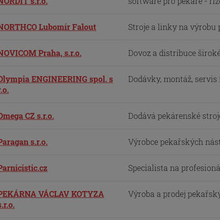
NORDIT s.r.o.
software pro pekaře - říze
NORTHCO Lubomír Falout
Stroje a linky na výrobu p
NOVICOM Praha, s.r.o.
Dovoz a distribuce široké
Olympia ENGINEERING spol. s
Dodávky, montáž, servis i 
r.o.
Omega CZ s.r.o.
Dodává pekárenské stroje 
Paragan s.r.o.
Výrobce pekařských násta
Parnicistic.cz
Specialista na profesioná
PEKÁRNA VÁCLAV KOTYZA
Výroba a prodej pekařský
s.r.o.