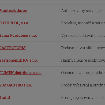
František Jaroš
Autorizovaný servis pec
FUTURPOL, s.r.o.
Projekce, montáž a servi
Gama Pardubice s.r.o.
Výrobce a dodavatel děli
GASTROFORM
Dodavatel varníků, myček
Gastronomik KV s.r.o.
Naším cílem je poskytová
GLIMEK distribuce s.r.o.
Obchodní zastoupení firem
GOZ GASTRO s.r.o.
Prodej vybavení a strojů
Grafitt
Prodej repasovaných sil,o