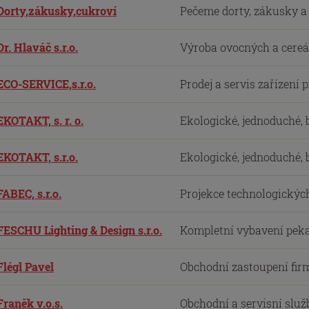
Dorty,zákusky,cukroví
Pečeme dorty, zákusky a c
Dr. Hlaváč s.r.o.
Výroba ovocných a cereál
ECO-SERVICE,s.r.o.
Prodej a servis zařízení 
EKOTAKT, s. r. o.
Ekologické, jednoduché, b
EKOTAKT, s.r.o.
Ekologické, jednoduché, b
FABEC, s.r.o.
Projekce technologických 
FESCHU Lighting & Design s.r.o.
Kompletní vybavení pekař
Flégl Pavel
Obchodní zastoupení firm
Franěk v.o.s.
Obchodní a servisní služb