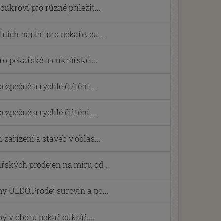
ukroví pro různé příležit...
ních náplní pro pekaře, cu...
pro pekařské a cukrářské ...
ezpečné a rychlé čištění ...
ezpečné a rychlé čištění ...
zařízení a staveb v oblas...
ských prodejen na míru od ...
y ULDO.Prodej surovin a po...
y v oboru pekař cukrář....