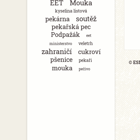
EET
Mouka
kyselina listová
soutěž
pekárna
pekařská pec
Podpažák
eet
veletrh
ministerstvo
zahraničí
cukroví
pšenice
pekaři
© ESM
mouka
pečivo