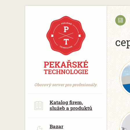
https://www.traditionrolex.com/18
ce
Oborový server pro profesionály.
Katalog firem,
služeb a produktů
Bazar