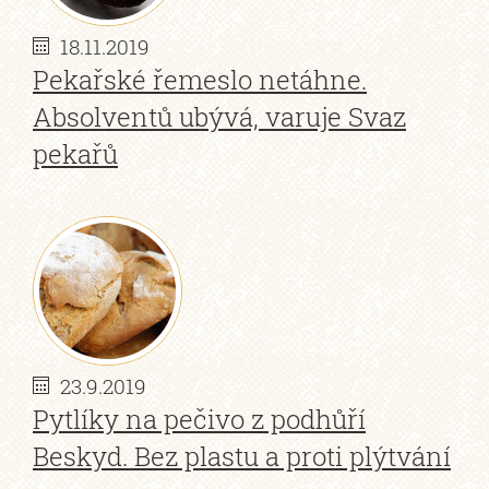
18.11.2019
Pekařské řemeslo netáhne.
Absolventů ubývá, varuje Svaz
pekařů
23.9.2019
Pytlíky na pečivo z podhůří
Beskyd. Bez plastu a proti plýtvání