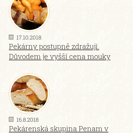
17.10.2018
Pekárny postupně zdražují.
Důvodem je vyšší cena mouky
16.8.2018
Pekárenská skupina Penam v