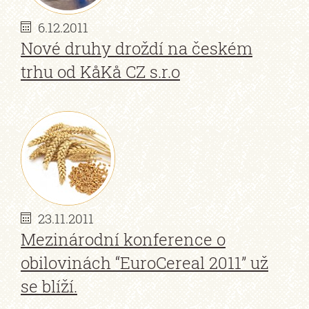
6.12.2011
Nové druhy droždí na českém
trhu od KåKå CZ s.r.o
23.11.2011
Mezinárodní konference o
obilovinách “EuroCereal 2011” už
se blíží.