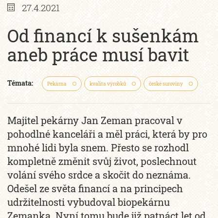
27.4.2021
Od financí k sušenkám
aneb práce musí bavit
Témata:
Pekárna
kvalita výrobků
české suroviny
Majitel pekárny Jan Zeman pracoval v
pohodlné kanceláři a měl práci, která by pro
mnohé lidi byla snem. Přesto se rozhodl
kompletně změnit svůj život, poslechnout
volání svého srdce a skočit do neznáma.
Odešel ze světa financí a na principech
udržitelnosti vybudoval biopekárnu
Zemanka. Nyní tomu bude již patnáct let od