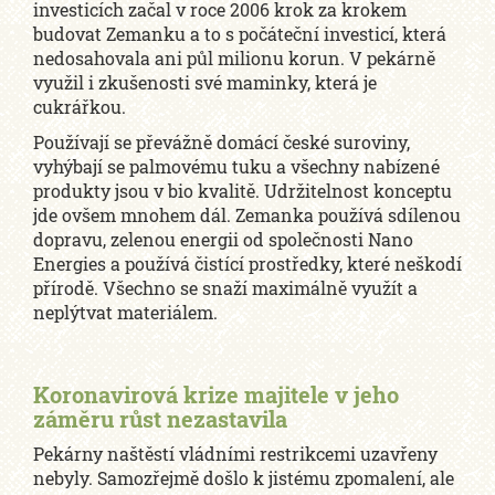
investicích začal v roce 2006 krok za krokem
budovat Zemanku a to s počáteční investicí, která
nedosahovala ani půl milionu korun. V pekárně
využil i zkušenosti své maminky, která je
cukrářkou.
Používají se převážně domácí české suroviny,
vyhýbají se palmovému tuku a všechny nabízené
produkty jsou v bio kvalitě. Udržitelnost konceptu
jde ovšem mnohem dál. Zemanka používá sdílenou
dopravu, zelenou energii od společnosti Nano
Energies a používá čistící prostředky, které neškodí
přírodě. Všechno se snaží maximálně využít a
neplýtvat materiálem.
Koronavirová krize majitele v jeho
záměru růst nezastavila
Pekárny naštěstí vládními restrikcemi uzavřeny
nebyly. Samozřejmě došlo k jistému zpomalení, ale