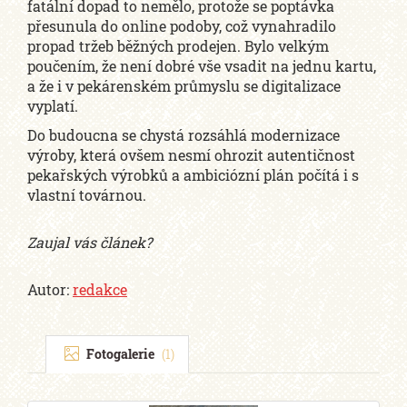
fatální dopad to nemělo, protože se poptávka
přesunula do online podoby, což vynahradilo
propad tržeb běžných prodejen. Bylo velkým
poučením, že není dobré vše vsadit na jednu kartu,
a že i v pekárenském průmyslu se digitalizace
vyplatí.
Do budoucna se chystá rozsáhlá modernizace
výroby, která ovšem nesmí ohrozit autentičnost
pekařských výrobků a ambiciózní plán počítá i s
vlastní továrnou.
Zaujal vás článek?
Autor:
redakce
Fotogalerie
(1)