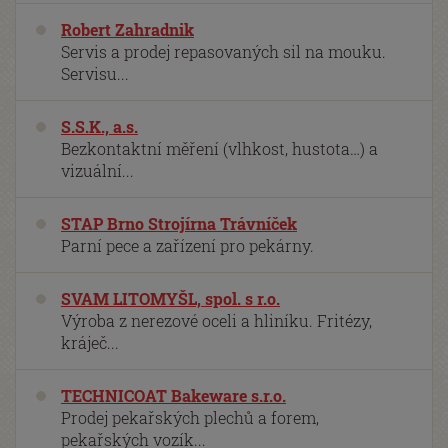
Robert Zahradnik
Servis a prodej repasovaných sil na mouku.
Servisu...
S.S.K., a.s.
Bezkontaktní měření (vlhkost, hustota…) a
vizuální...
STAP Brno Strojírna Trávníček
Parní pece a zařízení pro pekárny.
SVAM LITOMYŠL, spol. s r.o.
Výroba z nerezové oceli a hliníku. Fritézy,
kráječ...
TECHNICOAT Bakeware s.r.o.
Prodej pekařských plechů a forem,
pekařských vozík...