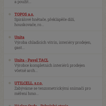
a použit...
TOPOS a.s.
Spirálové hnětače, překlápěče díží,
houskovače, ro...
Unita
Výroba chladicích vitrín, interiéry prodejen,
gast...
Unita - Pavel TACL
Výrobce kompletních interiérů prodejen
včetně arch...
UTILCELL, s.r.o.
Zabýváme se tenzometrickými snímači pro
měření hmo...
Václav Ouda - Pekařské stroje