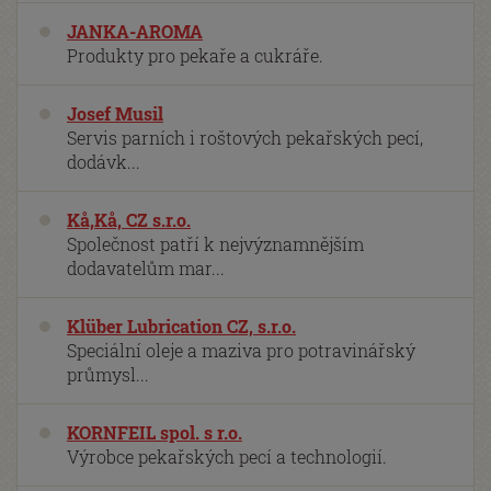
JANKA-AROMA
Produkty pro pekaře a cukráře.
Josef Musil
Servis parních i roštových pekařských pecí,
dodávk...
Kå,Kå, CZ s.r.o.
Společnost patří k nejvýznamnějším
dodavatelům mar...
Klüber Lubrication CZ, s.r.o.
Speciální oleje a maziva pro potravinářský
průmysl...
KORNFEIL spol. s r.o.
Výrobce pekařských pecí a technologií.