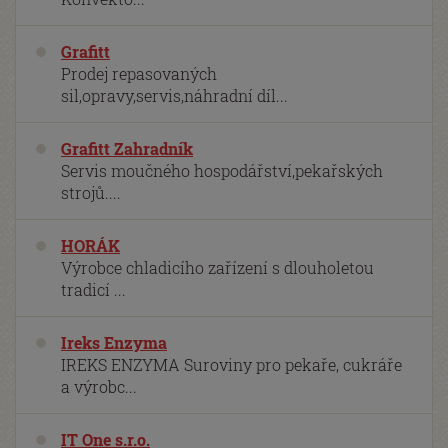
Grafitt
Prodej repasovaných
sil,opravy,servis,náhradní díl...
Grafitt Zahradník
Servis moučného hospodářství,pekařských
strojů....
HORÁK
Výrobce chladicího zařízení s dlouholetou
tradicí ...
Ireks Enzyma
IREKS ENZYMA Suroviny pro pekaře, cukráře
a výrobc...
IT One s.r.o.