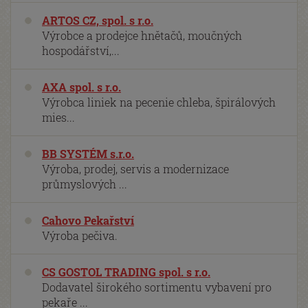
ARTOS CZ, spol. s r.o.
Výrobce a prodejce hnětačů, moučných
hospodářství,...
AXA spol. s r.o.
Výrobca liniek na pecenie chleba, špirálových
mies...
BB SYSTÉM s.r.o.
Výroba, prodej, servis a modernizace
průmyslových ...
Cahovo Pekařství
Výroba pečiva.
CS GOSTOL TRADING spol. s r.o.
Dodavatel širokého sortimentu vybavení pro
pekaře ...