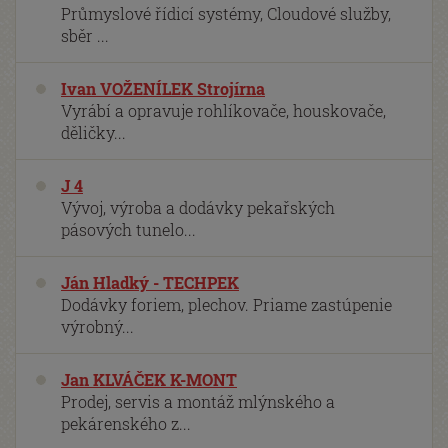
Průmyslové řídicí systémy, Cloudové služby,
sběr ...
Ivan VOŽENÍLEK Strojírna
Vyrábí a opravuje rohlíkovače, houskovače,
děličky...
J 4
Vývoj, výroba a dodávky pekařských
pásových tunelo...
Ján Hladký - TECHPEK
Dodávky foriem, plechov. Priame zastúpenie
výrobný...
Jan KLVÁČEK K-MONT
Prodej, servis a montáž mlýnského a
pekárenského z...