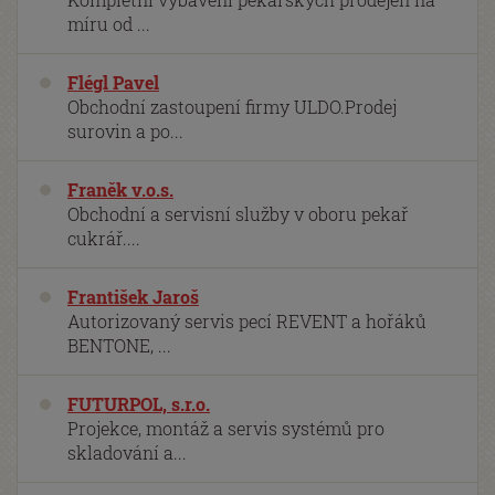
míru od ...
Flégl Pavel
Obchodní zastoupení firmy ULDO.Prodej
surovin a po...
Franěk v.o.s.
Obchodní a servisní služby v oboru pekař
cukrář....
František Jaroš
Autorizovaný servis pecí REVENT a hořáků
BENTONE, ...
FUTURPOL, s.r.o.
Projekce, montáž a servis systémů pro
skladování a...