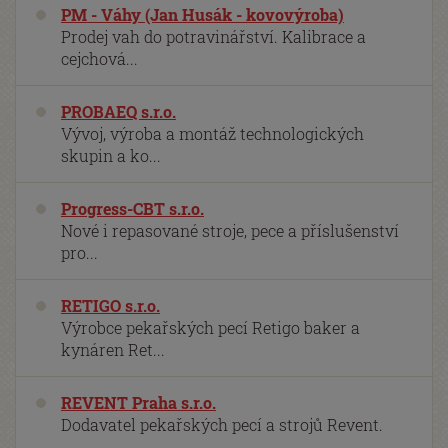
PM - Váhy (Jan Husák - kovovýroba)
Prodej vah do potravinářství. Kalibrace a
cejchová...
PROBAEQ s.r.o.
Vývoj, výroba a montáž technologických
skupin a ko...
Progress-CBT s.r.o.
Nové i repasované stroje, pece a příslušenství
pro...
RETIGO s.r.o.
Výrobce pekařských pecí Retigo baker a
kynáren Ret...
REVENT Praha s.r.o.
Dodavatel pekařských pecí a strojů Revent.