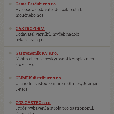
Gama Pardubice s.r.o.
Výrobce a dodavatel děliček těsta DT,
moučného hos...
GASTROFORM
Dodavatel varníků, myček nádobí,
pekařských pecí, ...
Gastronomik KV s.r.o.
Naším cílem je poskytování komplexních
služeb v ob...
GLIMEK distribuce s.r.o.
Obchodní zastoupení firem Glimek, Juergen
Peters, ...
GOZ GASTRO s.r.o.
Prodej vybavení a strojů pro gastronomii.
Konvekto...