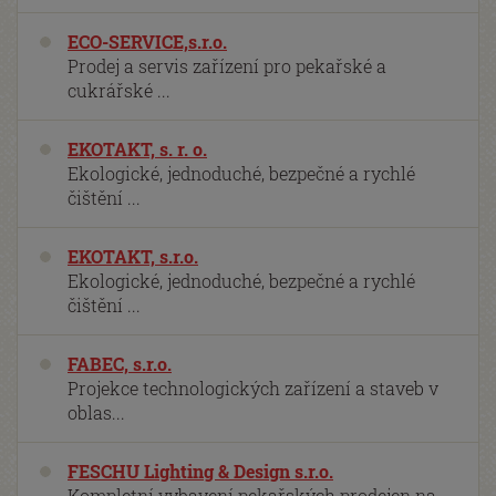
ECO-SERVICE,s.r.o.
Prodej a servis zařízení pro pekařské a
cukrářské ...
EKOTAKT, s. r. o.
Ekologické, jednoduché, bezpečné a rychlé
čištění ...
EKOTAKT, s.r.o.
Ekologické, jednoduché, bezpečné a rychlé
čištění ...
FABEC, s.r.o.
Projekce technologických zařízení a staveb v
oblas...
FESCHU Lighting & Design s.r.o.
Kompletní vybavení pekařských prodejen na