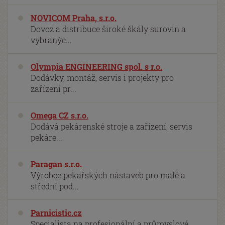
NOVICOM Praha, s.r.o.
Dovoz a distribuce široké škály surovin a
vybranýc...
Olympia ENGINEERING spol. s r.o.
Dodávky, montáž, servis i projekty pro
zařízení pr...
Omega CZ s.r.o.
Dodává pekárenské stroje a zařízení, servis
pekáre...
Paragan s.r.o.
Výrobce pekařských nástaveb pro malé a
střední pod...
Parnicistic.cz
Specialista na profesionální a průmyslové