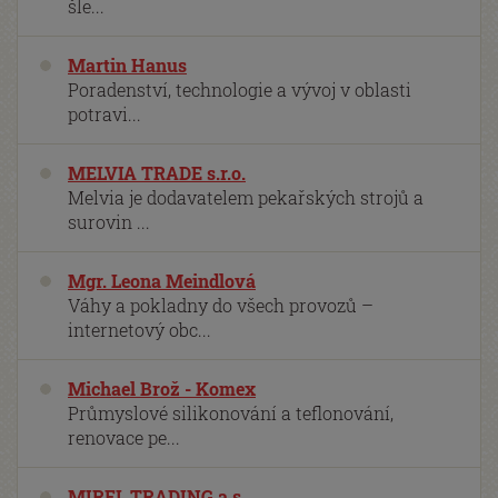
šle...
Martin Hanus
Poradenství, technologie a vývoj v oblasti
potravi...
MELVIA TRADE s.r.o.
Melvia je dodavatelem pekařských strojů a
surovin ...
Mgr. Leona Meindlová
Váhy a pokladny do všech provozů –
internetový obc...
Michael Brož - Komex
Průmyslové silikonování a teflonování,
renovace pe...
MIREL TRADING a.s.