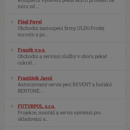
míru od ...
Flégl Pavel
Obchodní zastoupení firmy ULDO.Prodej
surovin a po...
Franěk v.o.s.
Obchodní a servisní služby v oboru pekař
cukrář....
František Jaroš
Autorizovaný servis pecí REVENT a hořáků
BENTONE, ...
FUTURPOL, s.r.o.
Projekce, montáž a servis systémů pro
skladování a...