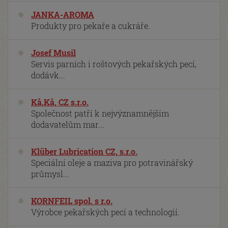
JANKA-AROMA
Produkty pro pekaře a cukráře.
Josef Musil
Servis parních i roštových pekařských pecí,
dodávk...
Kå,Kå, CZ s.r.o.
Společnost patří k nejvýznamnějším
dodavatelům mar...
Klüber Lubrication CZ, s.r.o.
Speciální oleje a maziva pro potravinářský
průmysl...
KORNFEIL spol. s r.o.
Výrobce pekařských pecí a technologií.