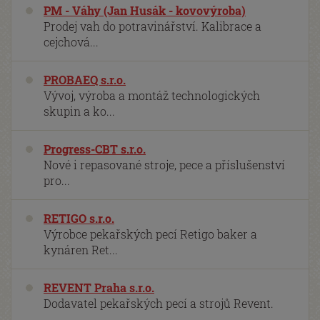
PM - Váhy (Jan Husák - kovovýroba)
Prodej vah do potravinářství. Kalibrace a
cejchová...
PROBAEQ s.r.o.
Vývoj, výroba a montáž technologických
skupin a ko...
Progress-CBT s.r.o.
Nové i repasované stroje, pece a příslušenství
pro...
RETIGO s.r.o.
Výrobce pekařských pecí Retigo baker a
kynáren Ret...
REVENT Praha s.r.o.
Dodavatel pekařských pecí a strojů Revent.