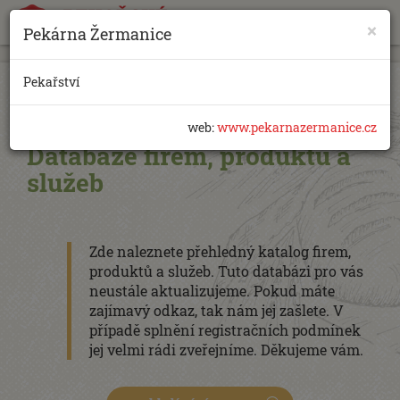
×
Pekárna Žermanice
https://www.traditionrolex.com/18
Pekařství
web:
www.pekarnazermanice.cz
Databáze firem, produktů a
služeb
Zde naleznete přehledný katalog firem,
produktů a služeb. Tuto databázi pro vás
neustále aktualizujeme. Pokud máte
zajímavý odkaz, tak nám jej zašlete. V
případě splnění registračních podmínek
jej velmi rádi zveřejníme. Děkujeme vám.