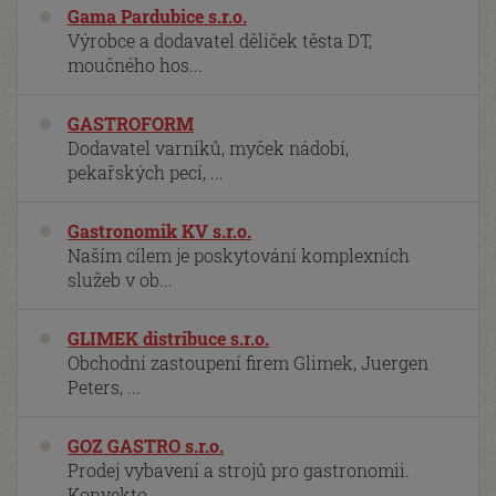
Gama Pardubice s.r.o.
Výrobce a dodavatel děliček těsta DT,
moučného hos...
GASTROFORM
Dodavatel varníků, myček nádobí,
pekařských pecí, ...
Gastronomik KV s.r.o.
Naším cílem je poskytování komplexních
služeb v ob...
GLIMEK distribuce s.r.o.
Obchodní zastoupení firem Glimek, Juergen
Peters, ...
GOZ GASTRO s.r.o.
Prodej vybavení a strojů pro gastronomii.
Konvekto...