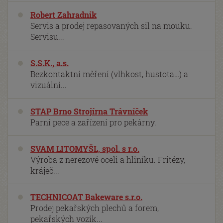
Robert Zahradnik
Servis a prodej repasovaných sil na mouku.
Servisu...
S.S.K., a.s.
Bezkontaktní měření (vlhkost, hustota…) a
vizuální...
STAP Brno Strojírna Trávníček
Parní pece a zařízení pro pekárny.
SVAM LITOMYŠL, spol. s r.o.
Výroba z nerezové oceli a hliníku. Fritézy,
kráječ...
TECHNICOAT Bakeware s.r.o.
Prodej pekařských plechů a forem,
pekařských vozík...