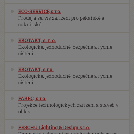
ECO-SERVICE,s.r.o.
Prodej a servis zařízení pro pekařské a
cukrářské ...
EKOTAKT, s. r. o.
Ekologické, jednoduché, bezpečné a rychlé
čištění ...
EKOTAKT, s.r.o.
Ekologické, jednoduché, bezpečné a rychlé
čištění ...
FABEC, s.r.o.
Projekce technologických zařízení a staveb v
oblas...
FESCHU Lighting & Design s.r.o.
Kompletní vybavení pekařských prodejen na