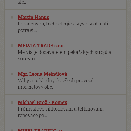
šle...
Martin Hanus
Poradenství, technologie a vývoj v oblasti
potravi...
MELVIA TRADE s.r.o.
Melvia je dodavatelem pekařských strojů a
surovin ...
Mgr. Leona Meindlová
Váhy a pokladny do všech provozů –
internetový obc...
Michael Brož - Komex
Průmyslové silikonování a teflonování,
renovace pe...
MIREL TRADING a.s.