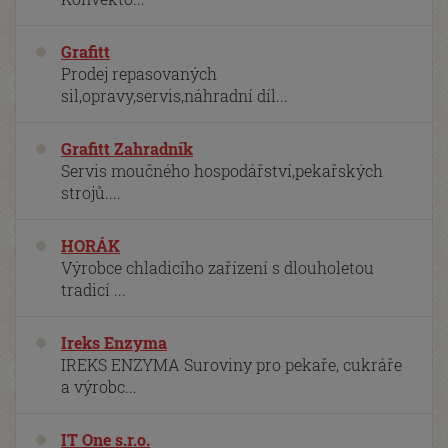
Grafitt
Prodej repasovaných
sil,opravy,servis,náhradní díl...
Grafitt Zahradník
Servis moučného hospodářství,pekařských
strojů....
HORÁK
Výrobce chladicího zařízení s dlouholetou
tradicí ...
Ireks Enzyma
IREKS ENZYMA Suroviny pro pekaře, cukráře
a výrobc...
IT One s.r.o.