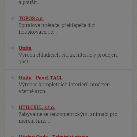
a použit...
TOPOS a.s.
Spirálové hnětače, překlápěče díží,
houskovače, ro...
Unita
Výroba chladicích vitrín, interiéry prodejen,
gast...
Unita - Pavel TACL
Výrobce kompletních interiérů prodejen
včetně arch...
UTILCELL, s.r.o.
Zabýváme se tenzometrickými snímači pro
měření hmo...
Václav Ouda - Pekařské stroje