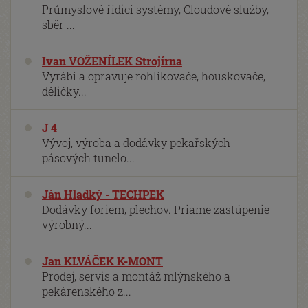
Průmyslové řídicí systémy, Cloudové služby,
sběr ...
Ivan VOŽENÍLEK Strojírna
Vyrábí a opravuje rohlíkovače, houskovače,
děličky...
J 4
Vývoj, výroba a dodávky pekařských
pásových tunelo...
Ján Hladký - TECHPEK
Dodávky foriem, plechov. Priame zastúpenie
výrobný...
Jan KLVÁČEK K-MONT
Prodej, servis a montáž mlýnského a
pekárenského z...