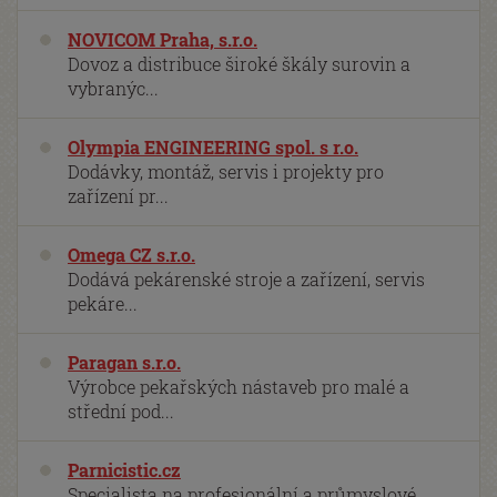
NOVICOM Praha, s.r.o.
Dovoz a distribuce široké škály surovin a
vybranýc...
Olympia ENGINEERING spol. s r.o.
Dodávky, montáž, servis i projekty pro
zařízení pr...
Omega CZ s.r.o.
Dodává pekárenské stroje a zařízení, servis
pekáre...
Paragan s.r.o.
Výrobce pekařských nástaveb pro malé a
střední pod...
Parnicistic.cz
Specialista na profesionální a průmyslové