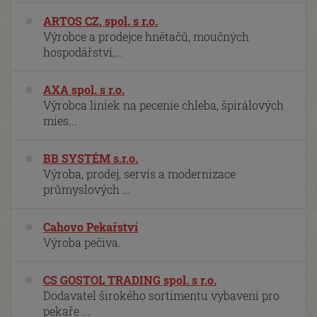
ARTOS CZ, spol. s r.o.
Výrobce a prodejce hnětačů, moučných
hospodářství,...
AXA spol. s r.o.
Výrobca liniek na pecenie chleba, špirálových
mies...
BB SYSTÉM s.r.o.
Výroba, prodej, servis a modernizace
průmyslových ...
Cahovo Pekařství
Výroba pečiva.
CS GOSTOL TRADING spol. s r.o.
Dodavatel širokého sortimentu vybavení pro
pekaře ...