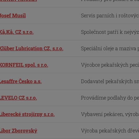
Josef Musil
Servis parních i roštovýc
Kå,Kå, CZ s.r.o.
Společnost patří k nejv
Klüber Lubrication CZ, s.r.o.
Speciální oleje a maziva
KORNFEIL spol. s r.o.
Výrobce pekařských pecí 
Lesaffre Česko a.s.
Dodavatel pekařských smě
LEVELO CZ s.r.o.
Provádíme podlahy do pe
Liberecké strojírny s.r.o.
Vybavení pekáren, výroba
Libor Zborovský
Výroba pekařských dřevěn