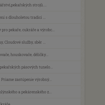
ství,pekařských strojů....
ní s dlouholetou tradicí ...
ro pekaře, cukráře a výrobc...
, Cloudové služby, sběr ...
vače, houskovače, děličky...
 pekařských pásových tunelo...
 Priame zastúpenie výrobný...
mlýnského a pekárenského z...
ukráře.