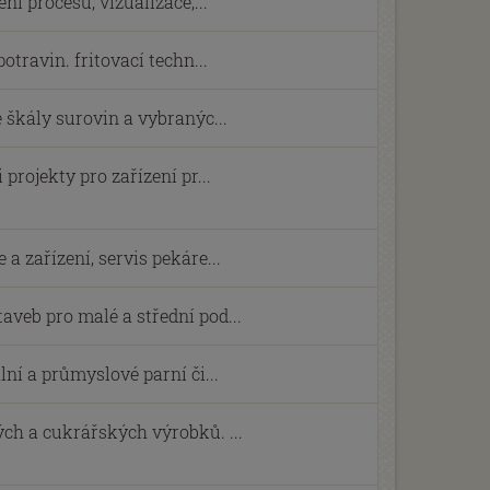
ní procesů, vizualizace,...
otravin. fritovací techn...
 škály surovin a vybranýc...
projekty pro zařízení pr...
a zařízení, servis pekáre...
veb pro malé a střední pod...
lní a průmyslové parní či...
ch a cukrářských výrobků. ...