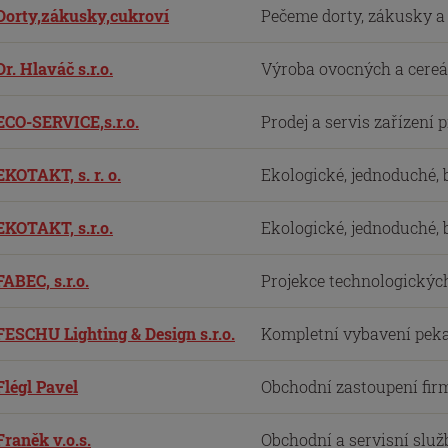
Dorty,zákusky,cukroví
Pečeme dorty, zákusky a c
Dr. Hlaváč s.r.o.
Výroba ovocných a cereál
ECO-SERVICE,s.r.o.
Prodej a servis zařízení 
EKOTAKT, s. r. o.
Ekologické, jednoduché, b
EKOTAKT, s.r.o.
Ekologické, jednoduché, b
FABEC, s.r.o.
Projekce technologických 
FESCHU Lighting & Design s.r.o.
Kompletní vybavení pekař
Flégl Pavel
Obchodní zastoupení firm
Franěk v.o.s.
Obchodní a servisní služb