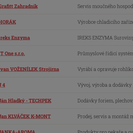
Grafitt Zahradník
Servis moučného hospodář
HORÁK
Výrobce chladicího zaříze
Ireks Enzyma
IREKS ENZYMA Suroviny p
IT One s.r.o.
Průmyslové řídicí systémy
Ivan VOŽENÍLEK Strojírna
Vyrábí a opravuje rohlíko
J 4
Vývoj, výroba a dodávky
Ján Hladký - TECHPEK
Dodávky foriem, plechov.
Jan KLVÁČEK K-MONT
Prodej, servis a montáž 
JANKA-AROMA
Produkty pro pekaře a c