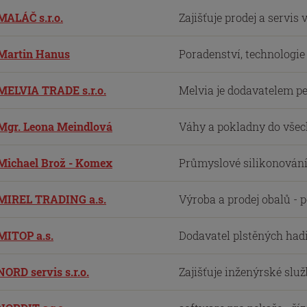
MALÁČ s.r.o.
Zajišťuje prodej a servis 
Martin Hanus
Poradenství, technologie a
MELVIA TRADE s.r.o.
Melvia je dodavatelem pe
Mgr. Leona Meindlová
Váhy a pokladny do všech
Michael Brož - Komex
Průmyslové silikonování 
MIREL TRADING a.s.
Výroba a prodej obalů - p
MITOP a.s.
Dodavatel plstěných hadi
NORD servis s.r.o.
Zajišťuje inženýrské služ