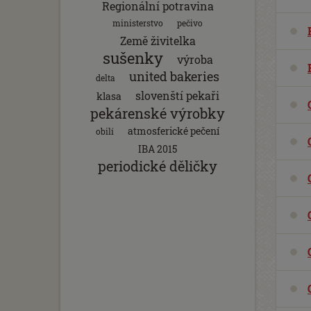
Regionální potravina
ministerstvo
pečivo
Země živitelka
sušenky
výroba
united bakeries
delta
slovenští pekaři
klasa
pekárenské výrobky
atmosferické pečení
obilí
IBA 2015
periodické děličky