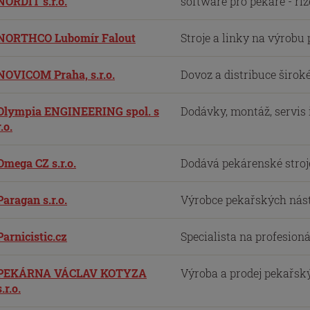
NORDIT s.r.o.
software pro pekaře - říze
NORTHCO Lubomír Falout
Stroje a linky na výrobu p
NOVICOM Praha, s.r.o.
Dovoz a distribuce široké
Olympia ENGINEERING spol. s
Dodávky, montáž, servis i 
r.o.
Omega CZ s.r.o.
Dodává pekárenské stroje 
Paragan s.r.o.
Výrobce pekařských násta
Parnicistic.cz
Specialista na profesioná
PEKÁRNA VÁCLAV KOTYZA
Výroba a prodej pekařský
s.r.o.