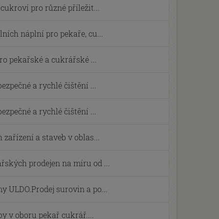
ukroví pro různé příležit...
ních náplní pro pekaře, cu...
pro pekařské a cukrářské ...
ezpečné a rychlé čištění ...
ezpečné a rychlé čištění ...
zařízení a staveb v oblas...
ských prodejen na míru od ...
y ULDO.Prodej surovin a po...
y v oboru pekař cukrář....