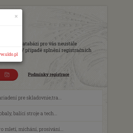
×
b
eb. Tuto databázi pro vás neustále
 zašlete. V případě splnění registračních
w.uldo.pl
Podmínky registrace
iadení pre skladovnie,tra...
ly, balící stroje a tech...
 mletí, míchání, prosívání...