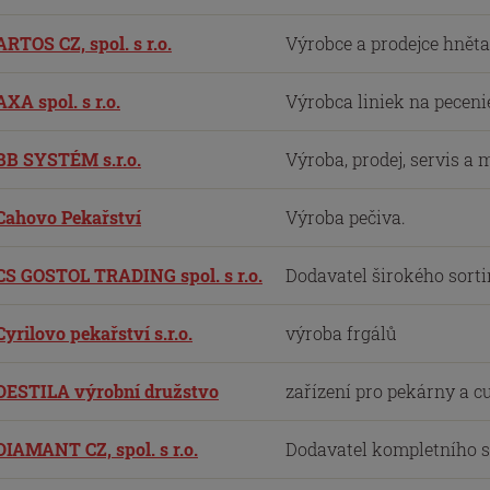
ARTOS CZ, spol. s r.o.
Výrobce a prodejce hněta
AXA spol. s r.o.
Výrobca liniek na pecenie
BB SYSTÉM s.r.o.
Výroba, prodej, servis a
Cahovo Pekařství
Výroba pečiva.
CS GOSTOL TRADING spol. s r.o.
Dodavatel širokého sorti
Cyrilovo pekařství s.r.o.
výroba frgálů
DESTILA výrobní družstvo
zařízení pro pekárny a c
DIAMANT CZ, spol. s r.o.
Dodavatel kompletního so