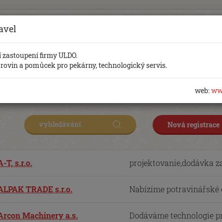
avel
Databáze firem, produktů a služe
 zastoupení firmy ULDO.
urovin a pomůcek pro pekárny, technologický servis.
Zde naleznete přehledný katalog firem, produktů a služ
aktualizujeme. Pokud máte zajímavý odkaz, tak nám jej
web:
ww
podmínek jej velmi rádi zveřejníme. Děkujeme vám.
Nová registrace
A-T, s.r.o.
projektovanie,dodávka zar
ALPAK TRADE s.r.o.
Nabízíme potravinářské oba
Arcon Machinery a.s.
Dodáváme technologie pro