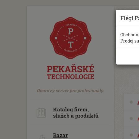
https://www.traditionrolex.com/18
Flégl P
Obchodní
Prodej s
Oborový server pro profesionály.
Katalog firem,
služeb a produktů
Bazar