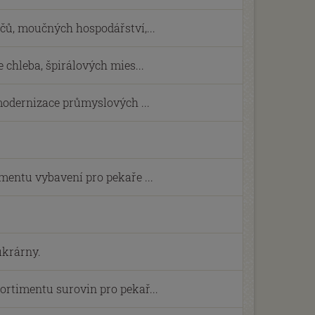
čů, moučných hospodářství,...
 chleba, špirálových mies...
 modernizace průmyslových ...
mentu vybavení pro pekaře ...
ukrárny.
rtimentu surovin pro pekař...