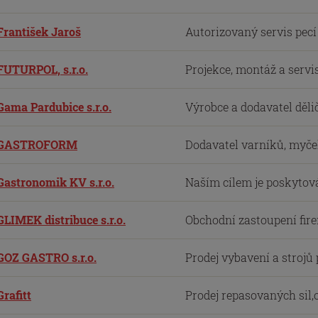
František Jaroš
Autorizovaný servis pec
FUTURPOL, s.r.o.
Projekce, montáž a servi
Gama Pardubice s.r.o.
Výrobce a dodavatel děli
GASTROFORM
Dodavatel varníků, myček
Gastronomik KV s.r.o.
Naším cílem je poskytová
GLIMEK distribuce s.r.o.
Obchodní zastoupení firem
GOZ GASTRO s.r.o.
Prodej vybavení a strojů
Grafitt
Prodej repasovaných sil,o