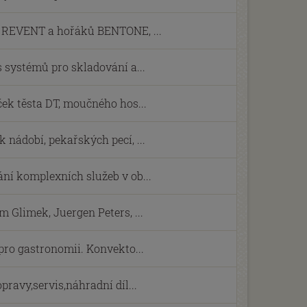
í REVENT a hořáků BENTONE, ...
s systémů pro skladování a...
ček těsta DT, moučného hos...
 nádobí, pekařských pecí, ...
ní komplexních služeb v ob...
 Glimek, Juergen Peters, ...
 pro gastronomii. Konvekto...
pravy,servis,náhradní díl...