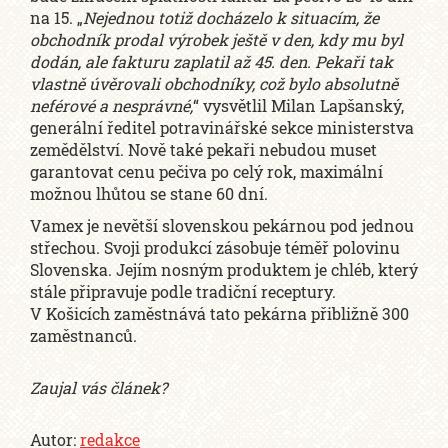
na 15. „
Nejednou totiž docházelo k situacím, že
obchodník prodal výrobek ještě v den, kdy mu byl
dodán, ale fakturu zaplatil až 45. den. Pekaři tak
vlastně úvěrovali obchodníky, což bylo absolutně
neférové a nesprávné,
“ vysvětlil Milan Lapšanský,
generální ředitel potravinářské sekce ministerstva
zemědělství. Nově také pekaři nebudou muset
garantovat cenu pečiva po celý rok, maximální
možnou lhůtou se stane 60 dní.
Vamex je nevětší slovenskou pekárnou pod jednou
střechou. Svoji produkcí zásobuje téměř polovinu
Slovenska. Jejím nosným produktem je chléb, který
stále připravuje podle tradiční receptury.
V Košicích zaměstnává tato pekárna přibližně 300
zaměstnanců.
Zaujal vás článek?
Autor:
redakce