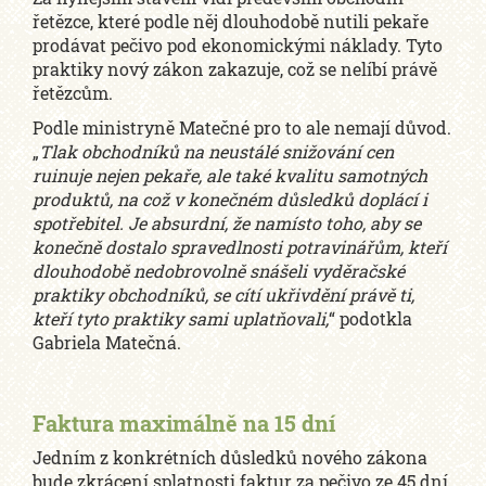
řetězce, které podle něj dlouhodobě nutili pekaře
prodávat pečivo pod ekonomickými náklady. Tyto
praktiky nový zákon zakazuje, což se nelíbí právě
řetězcům.
Podle ministryně Matečné pro to ale nemají důvod.
„
Tlak obchodníků na neustálé snižování cen
ruinuje nejen pekaře, ale také kvalitu samotných
produktů, na což v konečném důsledků doplácí i
spotřebitel. Je absurdní, že namísto toho, aby se
konečně dostalo spravedlnosti potravinářům, kteří
dlouhodobě nedobrovolně snášeli vyděračské
praktiky obchodníků, se cítí ukřivdění právě ti,
kteří tyto praktiky sami uplatňovali,
“ podotkla
Gabriela Matečná.
Faktura maximálně na 15 dní
Jedním z konkrétních důsledků nového zákona
bude zkrácení splatnosti faktur za pečivo ze 45 dní