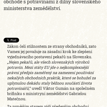
obchodě s potravinami z dílny slovenského
ministerstva zemědělství.
Zákon čelí stížnostem ze strany obchodníků, zato
Vamex jej považuje za zásadní krok ke zlepšení
vyjednávacího postavení pekařů na Slovensku.
„
Nejen pekařů, ale všech slovenských výrobců
potravin. Mezi státy EU jde o nejkomplexnější
právní předpis zaměřený na zamezení používání
nekalých obchodních praktik, které se bohužel za
uplynulou dekádu staly běžnou součástí života
potravinářů,
“ uvedl Viktor Gumán na společném
brífinku s ministryní zemědělství Gabrielou
Matečnou.
Za nynějším stavem vidí především obchodní