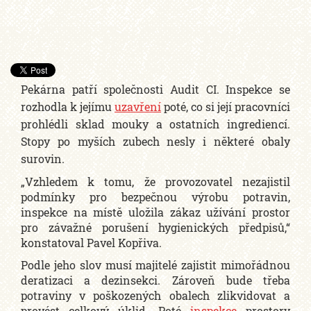
Pekárna patří společnosti Audit CI. Inspekce se
rozhodla k jejímu
uzavření
poté, co si její pracovníci
prohlédli sklad mouky a ostatních ingrediencí.
Stopy po myších zubech nesly i některé obaly
surovin.
„Vzhledem k tomu, že provozovatel nezajistil
podmínky pro bezpečnou výrobu potravin,
inspekce na místě uložila zákaz užívání prostor
pro závažné porušení hygienických předpisů,“
konstatoval Pavel Kopřiva.
Podle jeho slov musí majitelé zajistit mimořádnou
deratizaci a dezinsekci. Zároveň bude třeba
potraviny v poškozených obalech zlikvidovat a
provést celkový úklid. Poté
inspekce
prostory