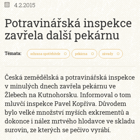
4.2.2015
Potravinářská inspekce
zavřela další pekárnu
Témata:
ochrana spotřebitele
pekárna
závady
Česká zemědělská a potravinářská inspekce
v minulých dnech zavřela pekárnu ve
Žlebech na Kutnohorsku. Informoval o tom
mluvčí inspekce Pavel Kopřiva. Důvodem
bylo velké množství myších exkrementů a
dokonce i nález mrtvého hlodavce ve skladu
surovin, ze kterých se pečivo vyrábí.