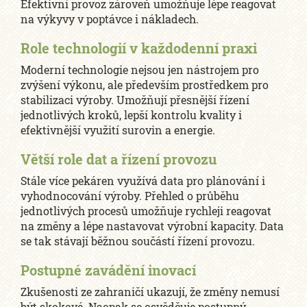
Efektivní provoz zároveň umožňuje lépe reagovat
na výkyvy v poptávce i nákladech.
Role technologií v každodenní praxi
Moderní technologie nejsou jen nástrojem pro
zvýšení výkonu, ale především prostředkem pro
stabilizaci výroby. Umožňují přesnější řízení
jednotlivých kroků, lepší kontrolu kvality i
efektivnější využití surovin a energie.
Větší role dat a řízení provozu
Stále více pekáren využívá data pro plánování i
vyhodnocování výroby. Přehled o průběhu
jednotlivých procesů umožňuje rychleji reagovat
na změny a lépe nastavovat výrobní kapacity. Data
se tak stávají běžnou součástí řízení provozu.
Postupné zavádění inovací
Zkušenosti ze zahraničí ukazují, že změny nemusí
být skokové. Naopak se osvědčuje postupný