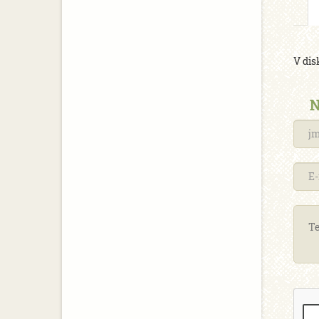
V dis
N