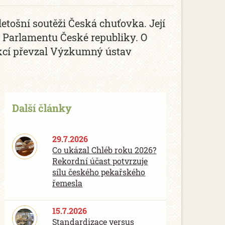
tošní soutěži Česká chuťovka. Její
 Parlamentu České republiky. O
akcí převzal Výzkumný ústav
Další články
29.7.2026
Co ukázal Chléb roku 2026?
Rekordní účast potvrzuje
sílu českého pekařského
řemesla
15.7.2026
Standardizace versus