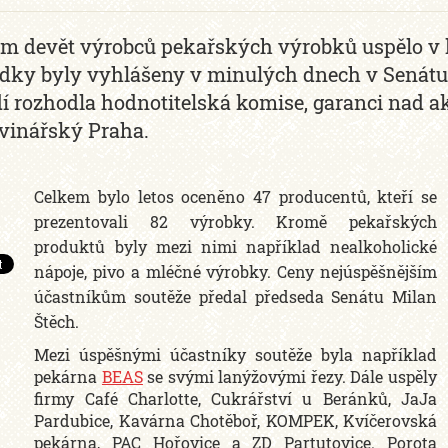
m devět výrobců pekařských výrobků uspělo v le
dky byly vyhlášeny v minulých dnech v Senátu
í rozhodla hodnotitelská komise, garanci nad 
vinářský Praha.
Celkem bylo letos oceněno 47 producentů, kteří se
prezentovali 82 výrobky. Kromě pekařských
produktů byly mezi nimi například nealkoholické
nápoje, pivo a mléčné výrobky. Ceny nejúspěšnějším
účastníkům soutěže předal předseda Senátu Milan
Štěch.
Mezi úspěšnými účastníky soutěže byla například
pekárna
BEAS
se svými lanýžovými řezy. Dále uspěly
firmy Café Charlotte, Cukrářství u Beránků, JaJa
Pardubice, Kavárna Chotěboř, KOMPEK, Kvíčerovská
pekárna, PAC Hořovice a ZD Partutovice. Porota