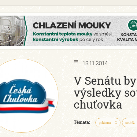
18.11.2014
V Senátu by
výsledky so
chuťovka
Témata:
pekárna
soutěž