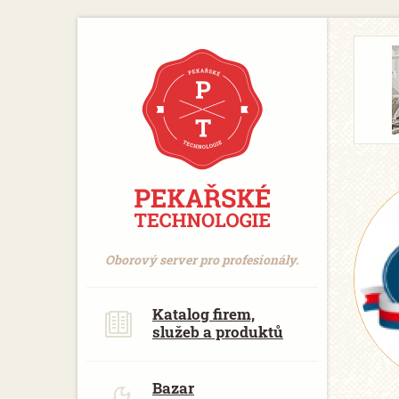
https://www.traditionrolex.com/18
Oborový server pro profesionály.
Katalog firem,
služeb a produktů
Bazar