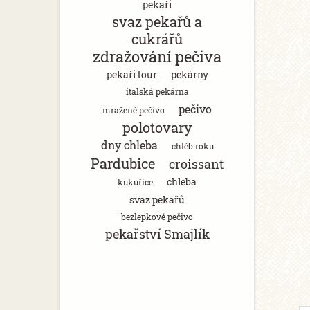
pekaři
svaz pekařů a
cukrářů
zdražování pečiva
pekaři tour
pekárny
italská pekárna
pečivo
mražené pečivo
polotovary
dny chleba
chléb roku
Pardubice
croissant
chleba
kukuřice
svaz pekařů
bezlepkové pečivo
pekařství Smajlík