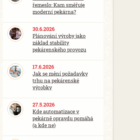
řemeslo: Kam směřuje
moderní pekárna?
30.6.2026
Plánování výroby jako
základ stability
pekárenského provozu
17.6.2026
Jak se mění požadavky
trhu na pekárenské
výrobky
27.5.2026
Kde automatizace v
pekárně opravdu pomáhá
(a kde ne)