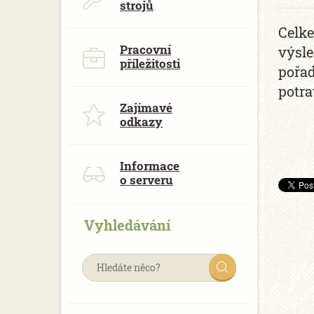
strojů
Celke
Pracovní
výsle
příležitosti
pořad
potra
Zajímavé
odkazy
Informace
o serveru
Vyhledávání