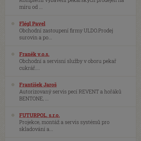
míru od ...
Flégl Pavel
Obchodní zastoupení firmy ULDO.Prodej
surovin a po...
Franěk v.o.s.
Obchodní a servisní služby v oboru pekař
cukrář....
František Jaroš
Autorizovaný servis pecí REVENT a hořáků
BENTONE, ...
FUTURPOL, s.r.o.
Projekce, montáž a servis systémů pro
skladování a...