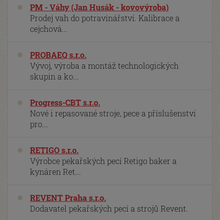
PM - Váhy (Jan Husák - kovovýroba)
Prodej vah do potravinářství. Kalibrace a
cejchová...
PROBAEQ s.r.o.
Vývoj, výroba a montáž technologických
skupin a ko...
Progress-CBT s.r.o.
Nové i repasované stroje, pece a příslušenství
pro...
RETIGO s.r.o.
Výrobce pekařských pecí Retigo baker a
kynáren Ret...
REVENT Praha s.r.o.
Dodavatel pekařských pecí a strojů Revent.