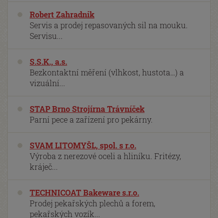
Robert Zahradnik
Servis a prodej repasovaných sil na mouku.
Servisu...
S.S.K., a.s.
Bezkontaktní měření (vlhkost, hustota…) a
vizuální...
STAP Brno Strojírna Trávníček
Parní pece a zařízení pro pekárny.
SVAM LITOMYŠL, spol. s r.o.
Výroba z nerezové oceli a hliníku. Fritézy,
kráječ...
TECHNICOAT Bakeware s.r.o.
Prodej pekařských plechů a forem,
pekařských vozík...