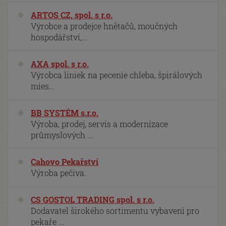
ARTOS CZ, spol. s r.o.
Výrobce a prodejce hnětačů, moučných
hospodářství,...
AXA spol. s r.o.
Výrobca liniek na pecenie chleba, špirálových
mies...
BB SYSTÉM s.r.o.
Výroba, prodej, servis a modernizace
průmyslových ...
Cahovo Pekařství
Výroba pečiva.
CS GOSTOL TRADING spol. s r.o.
Dodavatel širokého sortimentu vybavení pro
pekaře ...