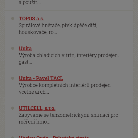
a použit...
TOPOS a.s.
Spirálové hnětače, překlápěče díží,
houskovače, ro...
Unita
Výroba chladicích vitrín, interiéry prodejen,
gast...
Unita - Pavel TACL
Výrobce kompletních interiérů prodejen
včetně arch...
UTILCELL, s.r.o.
Zabýváme se tenzometrickými snímači pro
měření hmo...
Václav Ouda - Pekařské stroje