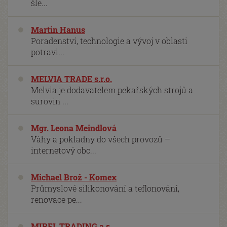
šle...
Martin Hanus
Poradenství, technologie a vývoj v oblasti
potravi...
MELVIA TRADE s.r.o.
Melvia je dodavatelem pekařských strojů a
surovin ...
Mgr. Leona Meindlová
Váhy a pokladny do všech provozů –
internetový obc...
Michael Brož - Komex
Průmyslové silikonování a teflonování,
renovace pe...
MIREL TRADING a.s.