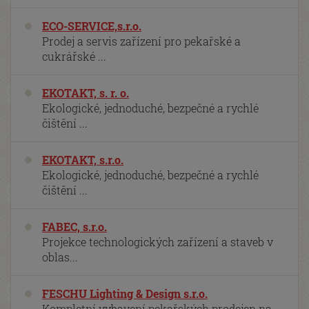
ECO-SERVICE,s.r.o.
Prodej a servis zařízení pro pekařské a
cukrářské ...
EKOTAKT, s. r. o.
Ekologické, jednoduché, bezpečné a rychlé
čištění ...
EKOTAKT, s.r.o.
Ekologické, jednoduché, bezpečné a rychlé
čištění ...
FABEC, s.r.o.
Projekce technologických zařízení a staveb v
oblas...
FESCHU Lighting & Design s.r.o.
Kompletní vybavení pekařských prodejen na