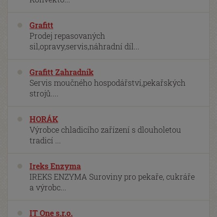
Grafitt
Prodej repasovaných
sil,opravy,servis,náhradní díl...
Grafitt Zahradník
Servis moučného hospodářství,pekařských
strojů....
HORÁK
Výrobce chladicího zařízení s dlouholetou
tradicí ...
Ireks Enzyma
IREKS ENZYMA Suroviny pro pekaře, cukráře
a výrobc...
IT One s.r.o.