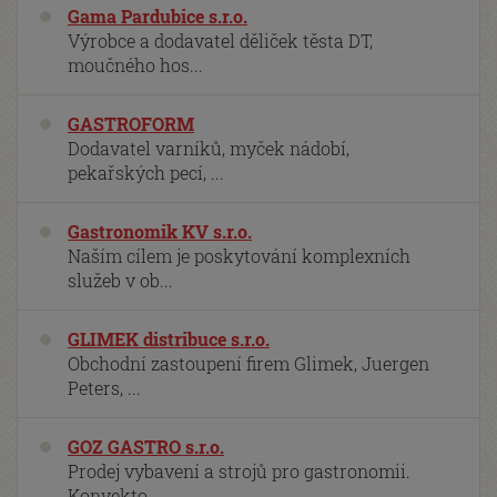
Gama Pardubice s.r.o.
Výrobce a dodavatel děliček těsta DT,
moučného hos...
GASTROFORM
Dodavatel varníků, myček nádobí,
pekařských pecí, ...
Gastronomik KV s.r.o.
Naším cílem je poskytování komplexních
služeb v ob...
GLIMEK distribuce s.r.o.
Obchodní zastoupení firem Glimek, Juergen
Peters, ...
GOZ GASTRO s.r.o.
Prodej vybavení a strojů pro gastronomii.
Konvekto...