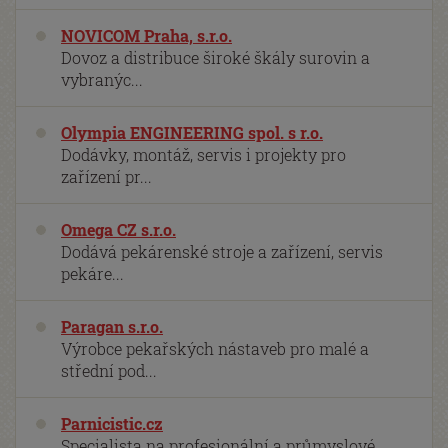
NOVICOM Praha, s.r.o.
Dovoz a distribuce široké škály surovin a
vybranýc...
Olympia ENGINEERING spol. s r.o.
Dodávky, montáž, servis i projekty pro
zařízení pr...
Omega CZ s.r.o.
Dodává pekárenské stroje a zařízení, servis
pekáre...
Paragan s.r.o.
Výrobce pekařských nástaveb pro malé a
střední pod...
Parnicistic.cz
Specialista na profesionální a průmyslové