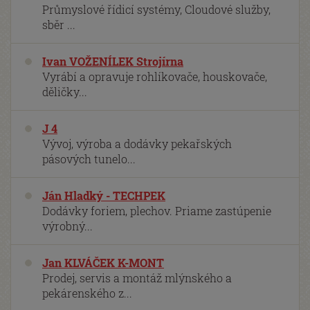
Průmyslové řídicí systémy, Cloudové služby,
sběr ...
Ivan VOŽENÍLEK Strojírna
Vyrábí a opravuje rohlíkovače, houskovače,
děličky...
J 4
Vývoj, výroba a dodávky pekařských
pásových tunelo...
Ján Hladký - TECHPEK
Dodávky foriem, plechov. Priame zastúpenie
výrobný...
Jan KLVÁČEK K-MONT
Prodej, servis a montáž mlýnského a
pekárenského z...