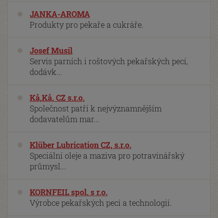
JANKA-AROMA
Produkty pro pekaře a cukráře.
Josef Musil
Servis parních i roštových pekařských pecí,
dodávk...
Kå,Kå, CZ s.r.o.
Společnost patří k nejvýznamnějším
dodavatelům mar...
Klüber Lubrication CZ, s.r.o.
Speciální oleje a maziva pro potravinářský
průmysl...
KORNFEIL spol. s r.o.
Výrobce pekařských pecí a technologií.