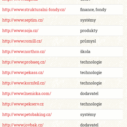
http://www.strukturalni-fondy.cz/
finance, fondy
http://www.septim.cz/
systémy
http://www.soja.cz/
produkty
http://www.romill.cz/
průmysl
http://www.northco.cz/
škola
http://www.probaeq.cz/
technologie
http://www.pekass.cz/
technologie
http://www.kornfeil.cz/
technologie
http://www.lnenicka.com/
dodavatel
http://www.pekserv.cz
technologie
http://www.petobaking.cz/
systémy
http://www.jovbak.cz/
dodavatel