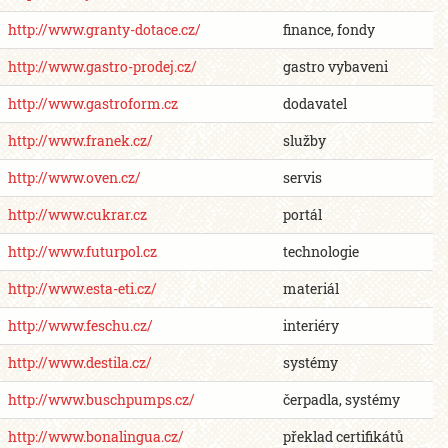
http://www.granty-dotace.cz/
finance, fondy
http://www.gastro-prodej.cz/
gastro vybaveni
http://www.gastroform.cz
dodavatel
http://www.franek.cz/
služby
http://www.oven.cz/
servis
http://www.cukrar.cz
portál
http://www.futurpol.cz
technologie
http://www.esta-eti.cz/
materiál
http://www.feschu.cz/
interiéry
http://www.destila.cz/
systémy
http://www.buschpumps.cz/
čerpadla, systémy
http://www.bonalingua.cz/
překlad certifikátů