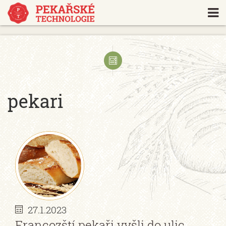
https://www.traditionrolex.com/18
pekari
27.1.2023
Francozští pekaři vyšli do ulic