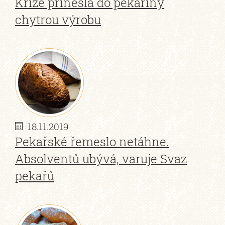
Krize přinesla do pekařiny
chytrou výrobu
18.11.2019
Pekařské řemeslo netáhne.
Absolventů ubývá, varuje Svaz
pekařů