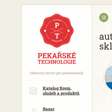
https://www.traditionrolex.com/18
au
sk
Oborový server pro profesionály.
Katalog firem,
služeb a produktů
Bazar