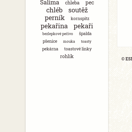
Salima
pec
chleba
chléb
soutěž
perník
kornspitz
pekařina
pekaři
špalda
bezlepkové pečivo
pšenice
mouka
toasty
pekárna
toastové linky
rohlík
© ESM