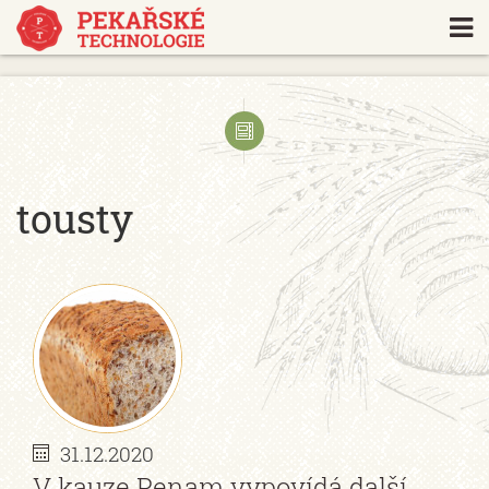
https://www.traditionrolex.com/18
tousty
31.12.2020
V kauze Penam vypovídá další