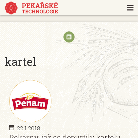
https://www.traditionrolex.com/18
kartel
22.1.2018
Pekárny, jež se dopustily kartelu,