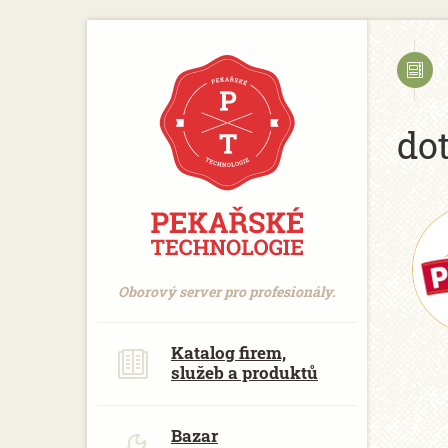
https://www.traditionrolex.com/18
do
Oborový server pro profesionály.
Katalog firem,
služeb a produktů
Bazar