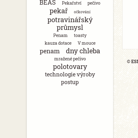
BEAS
Pekařství
pečivo
pekař
očkování
potravinářský
průmysl
Penam
toasty
kauza dotace
V mouce
dny chleba
penam
mražené pečivo
© ESM
polotovary
technologie výroby
postup